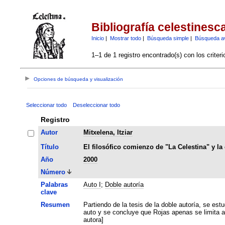
Bibliografía celestinesc
Inicio
|
Mostrar todo
|
Búsqueda simple
|
Búsqueda a
1–1 de 1 registro encontrado(s) con los criter
Opciones de búsqueda y visualización
Seleccionar todo
Deseleccionar todo
Registro
Autor
Mitxelena, Itziar
Título
El filosófico comienzo de "La Celestina" y la
Año
2000
Número
Palabras
Auto I
;
Doble autoría
clave
Resumen
Partiendo de la tesis de la doble autoría, se est
auto y se concluye que Rojas apenas se limita a 
autora]