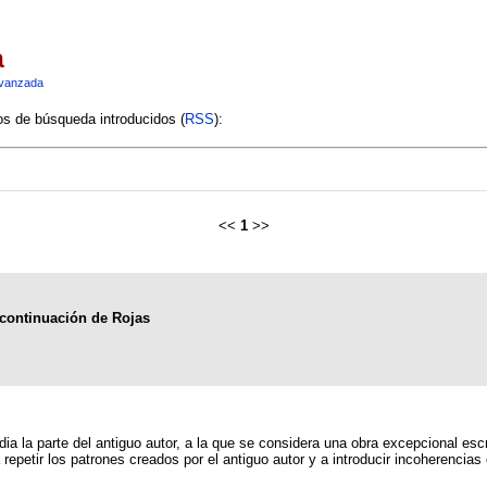
a
vanzada
ios de búsqueda introducidos (
RSS
):
<<
1
>>
 continuación de Rojas
udia la parte del antiguo autor, a la que se considera una obra excepcional escr
repetir los patrones creados por el antiguo autor y a introducir incoherencia