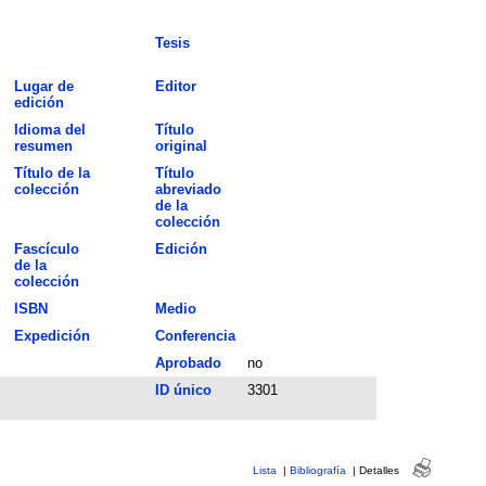
Tesis
Lugar de
Editor
edición
Idioma del
Título
resumen
original
Título de la
Título
colección
abreviado
de la
colección
Fascículo
Edición
de la
colección
ISBN
Medio
Expedición
Conferencia
Aprobado
no
ID único
3301
Lista
|
Bibliografía
|
Detalles