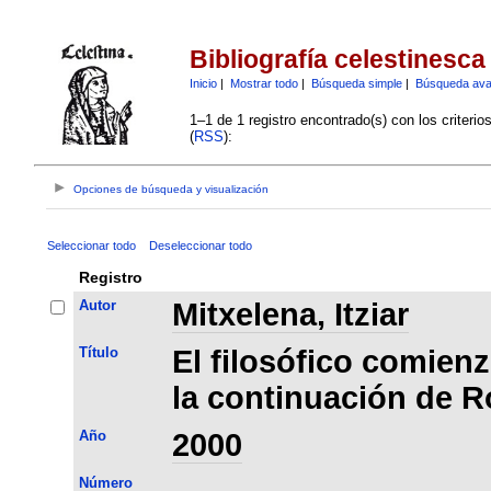
Bibliografía celestinesca
Inicio
|
Mostrar todo
|
Búsqueda simple
|
Búsqueda av
1–1 de 1 registro encontrado(s) con los criteri
(
RSS
):
Opciones de búsqueda y visualización
Seleccionar todo
Deseleccionar todo
Registro
Autor
Mitxelena, Itziar
Título
El filosófico comienz
la continuación de R
Año
2000
Número