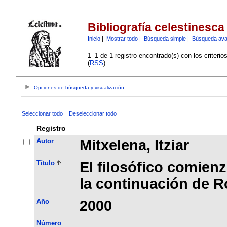
Bibliografía celestinesca
Inicio
|
Mostrar todo
|
Búsqueda simple
|
Búsqueda av
1–1 de 1 registro encontrado(s) con los criteri
(
RSS
):
Opciones de búsqueda y visualización
Seleccionar todo
Deseleccionar todo
Registro
Autor
Mitxelena, Itziar
Título
El filosófico comienz
la continuación de R
Año
2000
Número