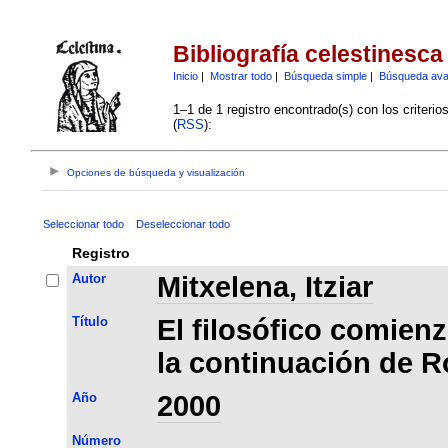
Bibliografía celestinesca
Inicio
|
Mostrar todo
|
Búsqueda simple
|
Búsqueda av
1–1 de 1 registro encontrado(s) con los criteri
(
RSS
):
Opciones de búsqueda y visualización
Seleccionar todo
Deseleccionar todo
Registro
Autor
Mitxelena, Itziar
Título
El filosófico comienz
la continuación de R
Año
2000
Número