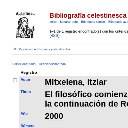
Bibliografía celestinesca
Inicio
|
Mostrar todo
|
Búsqueda simple
|
Búsqueda av
1–1 de 1 registro encontrado(s) con los criteri
(
RSS
):
Opciones de búsqueda y visualización
Seleccionar todo
Deseleccionar todo
Registro
Autor
Mitxelena, Itziar
Título
El filosófico comienz
la continuación de R
Año
2000
Número