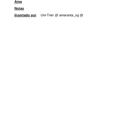
Área
Notas
Insertado por
Uni-Trier @ amaranta_sg @