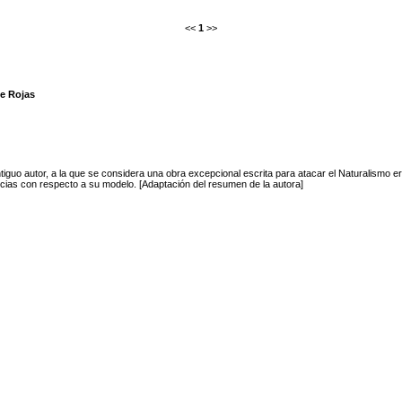
<<
1
>>
de Rojas
 antiguo autor, a la que se considera una obra excepcional escrita para atacar el Naturalismo e
encias con respecto a su modelo. [Adaptación del resumen de la autora]