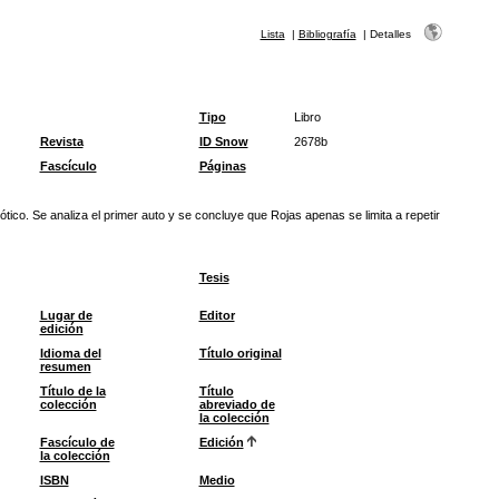
Lista
|
Bibliografía
|
Detalles
Tipo
Libro
Revista
ID Snow
2678b
Fascículo
Páginas
rótico. Se analiza el primer auto y se concluye que Rojas apenas se limita a repetir
Tesis
Lugar de
Editor
edición
Idioma del
Título original
resumen
Título de la
Título
colección
abreviado de
la colección
Fascículo de
Edición
la colección
ISBN
Medio