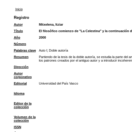
Inicio
Registro
Autor
Mitxelena, Itziar
Título
El filosófico comienzo de "La Celestina" y la continuación 
Año
2000
Número
Palabras clave
Auto I
;
Doble autoría
Resumen
Partiendo de la tesis de la doble autoría, se estudia la parte del
los patrones creados por el antiguo autor y a introducir incoher
Dirección
Autor
corporativo
Editorial
Universidad del País Vasco
Idioma
Editor de la
colección
Volumen de la
colección
ISSN