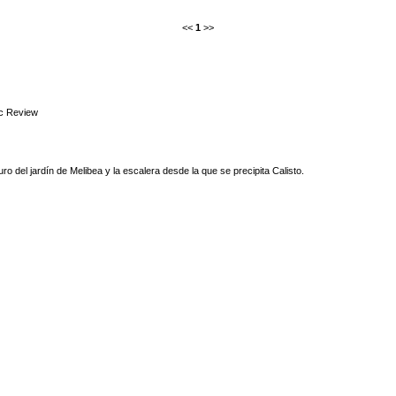
<<
1
>>
c Review
uro del jardín de Melibea y la escalera desde la que se precipita Calisto.