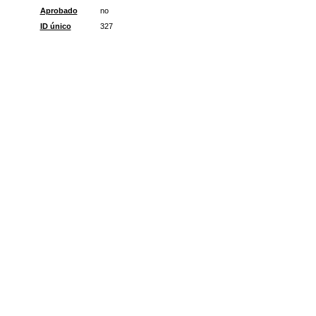
Aprobado
no
ID único
327