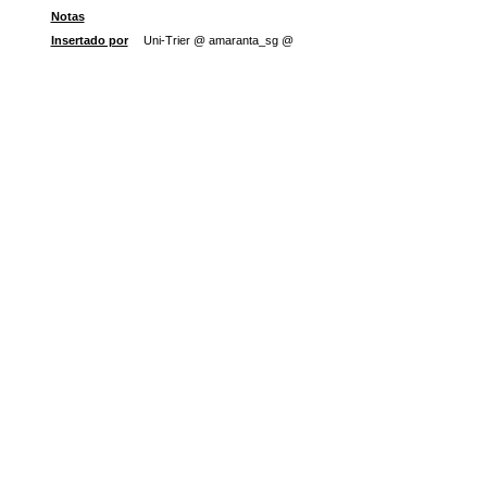
Notas
Insertado por
Uni-Trier @ amaranta_sg @