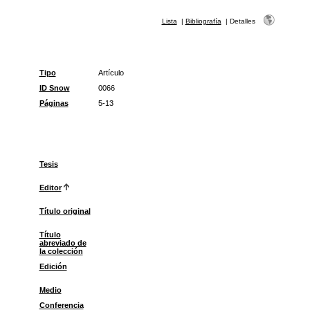
Lista
|
Bibliografía
|
Detalles
Tipo
Artículo
ID Snow
0066
Páginas
5-13
Tesis
Editor
Título original
Título
abreviado de
la colección
Edición
Medio
Conferencia