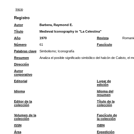
Inicio
Registro
Autor
Barbera, Raymond E.
Título
Medieval Iconography in "La Celestina"
Año
1970
Revista
Romani
Número
61
Fascículo
Palabras clave
Simbolismo
;
Iconografía
Resumen
Analiza el posible significado simbólico del halcón de Calisto, el m
Dirección
Autor
corporativo
Editorial
Lugar de
edición
Idioma
Idioma del
resumen
Editor de la
Título de la
colección
colección
Volumen de la
Fascículo de
colección
la colección
ISSN
ISBN
Área
Expedición