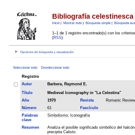
Bibliografía celestinesca
Inicio
|
Mostrar todo
|
Búsqueda simple
|
Búsqueda av
1–1 de 1 registro encontrado(s) con los criteri
(
RSS
):
Opciones de búsqueda y visualización
Seleccionar todo
Deseleccionar todo
Registro
Autor
Barbera, Raymond E.
Título
Medieval Iconography in "La Celestina"
Año
1970
Revista
Romanic Review
Número
61
Fascículo
Palabras
Simbolismo
;
Iconografía
clave
Resumen
Analiza el posible significado simbólico del halcón
precipita Calisto.