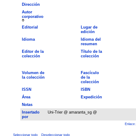
Dirección
Autor
corporativo
Editorial
Lugar de
edición
Idioma
Idioma del
resumen
Editor de la
Título de la
colección
colección
Volumen de
Fascículo
la colección
de la
colección
ISSN
ISBN
Área
Expedición
Notas
Insertado
Uni-Trier @ amaranta_sg @
por
Enlace 
Seleccionar todo
Deseleccionar todo