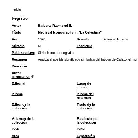
Inicio
Registro
Autor
Barbera, Raymond E.
Título
Medieval Iconography in "La Celestina"
Año
1970
Revista
Romanic Review
Número
61
Fascículo
Palabras clave
Simbolismo
;
Iconografía
Resumen
Analiza el posible significado simbólico del halcón de Calisto, el mur
Dirección
Autor
corporativo
Editorial
Lugar de
edición
Idioma
Idioma del
resumen
Editor de la
Título de la
colección
colección
Volumen de la
Fascículo de
colección
la colección
ISSN
ISBN
Área
Expedición