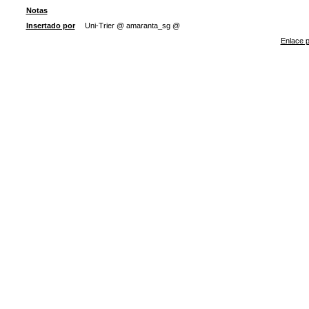
Notas
Insertado por
Uni-Trier @ amaranta_sg @
Enlace p