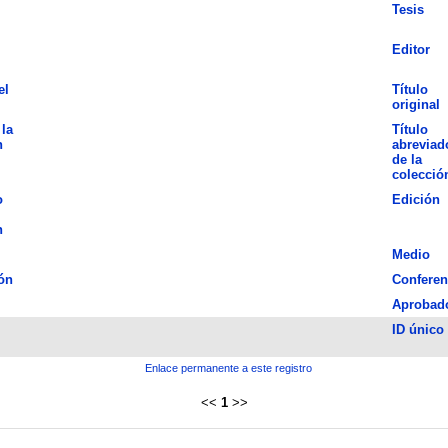
Tesis
Editor
el
Título
original
 la
Título
n
abreviad
de la
colecció
o
Edición
n
Medio
ón
Conferen
Aprobad
ID único
Enlace permanente a este registro
<<
1
>>