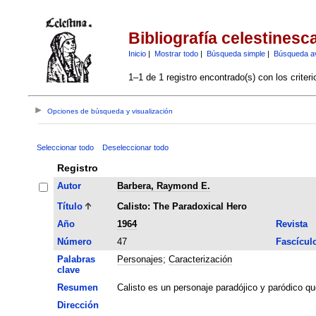
Bibliografía celestinesc
Inicio
|
Mostrar todo
|
Búsqueda simple
|
Búsqueda a
1–1 de 1 registro encontrado(s) con los criter
Opciones de búsqueda y visualización
Seleccionar todo
Deseleccionar todo
Registro
Autor
Barbera, Raymond E.
Título
Calisto: The Paradoxical Hero
Año
1964
Revista
Número
47
Fascícul
Palabras
Personajes
;
Caracterización
clave
Resumen
Calisto es un personaje paradójico y paródico qu
Dirección