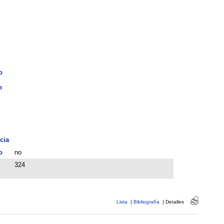
o
n
cia
o
no
324
Lista
|
Bibliografía
|
Detalles