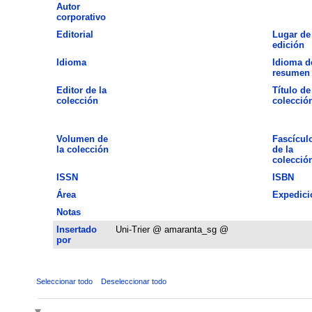
Autor
corporativo
Editorial
Lugar de
edición
Idioma
Idioma d
resumen
Editor de la
Título de
colección
colecció
Volumen de
Fascícul
la colección
de la
colecció
ISSN
ISBN
Área
Expedici
Notas
Insertado
Uni-Trier @ amaranta_sg @
por
Seleccionar todo
Deseleccionar todo