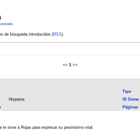
a
vanzada
ios de búsqueda introducidos (
RSS
):
<<
1
>>
Tipo
Hispania
ID Snow
o
Páginas
e le sirve a Rojas para expresar su pesimismo vital.