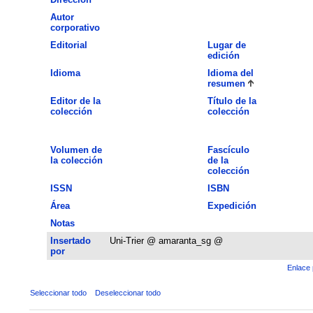
Autor
corporativo
Editorial
Lugar de
edición
Idioma
Idioma del
resumen
Editor de la
Título de la
colección
colección
Volumen de
Fascículo
la colección
de la
colección
ISSN
ISBN
Área
Expedición
Notas
Insertado
Uni-Trier @ amaranta_sg @
por
Enlace 
Seleccionar todo
Deseleccionar todo