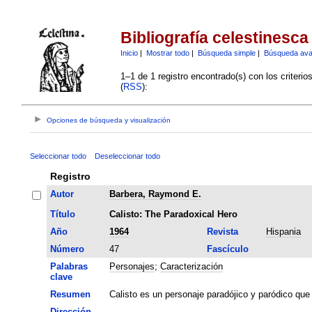
Bibliografía celestinesca
Inicio
|
Mostrar todo
|
Búsqueda simple
|
Búsqueda av
1–1 de 1 registro encontrado(s) con los criteri
(
RSS
):
Opciones de búsqueda y visualización
Seleccionar todo
Deseleccionar todo
Registro
Autor
Barbera, Raymond E.
Título
Calisto: The Paradoxical Hero
Año
1964
Revista
Hispania
Número
47
Fascículo
Palabras
Personajes
;
Caracterización
clave
Resumen
Calisto es un personaje paradójico y paródico que 
Dirección