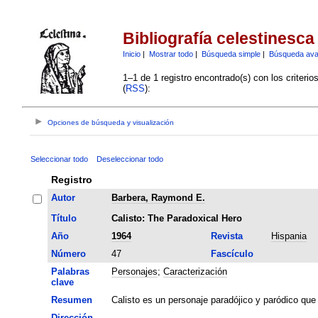
Bibliografía celestinesca
Inicio
|
Mostrar todo
|
Búsqueda simple
|
Búsqueda av
1–1 de 1 registro encontrado(s) con los criteri
(
RSS
):
Opciones de búsqueda y visualización
Seleccionar todo
Deseleccionar todo
Registro
Autor
Barbera, Raymond E.
Título
Calisto: The Paradoxical Hero
Año
1964
Revista
Hispania
Número
47
Fascículo
Palabras
Personajes
;
Caracterización
clave
Resumen
Calisto es un personaje paradójico y paródico que 
Dirección