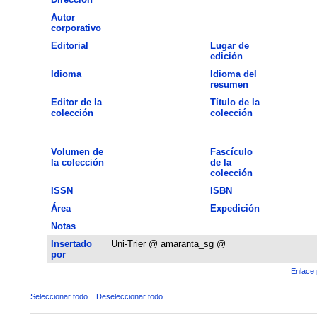
Autor
corporativo
Editorial
Lugar de
edición
Idioma
Idioma del
resumen
Editor de la
Título de la
colección
colección
Volumen de
Fascículo
la colección
de la
colección
ISSN
ISBN
Área
Expedición
Notas
Insertado
Uni-Trier @ amaranta_sg @
por
Enlace 
Seleccionar todo
Deseleccionar todo