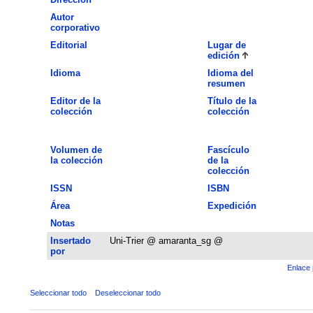
Autor
corporativo
Editorial
Lugar de
edición
Idioma
Idioma del
resumen
Editor de la
Título de la
colección
colección
Volumen de
Fascículo
la colección
de la
colección
ISSN
ISBN
Área
Expedición
Notas
Insertado
Uni-Trier @ amaranta_sg @
por
Enlace 
Seleccionar todo
Deseleccionar todo