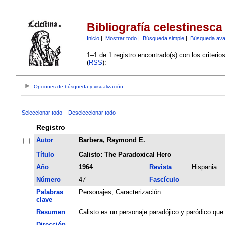
Bibliografía celestinesca
Inicio
|
Mostrar todo
|
Búsqueda simple
|
Búsqueda av
1–1 de 1 registro encontrado(s) con los criteri
(
RSS
):
Opciones de búsqueda y visualización
Seleccionar todo
Deseleccionar todo
Registro
Autor
Barbera, Raymond E.
Título
Calisto: The Paradoxical Hero
Año
1964
Revista
Hispania
Número
47
Fascículo
Palabras
Personajes
;
Caracterización
clave
Resumen
Calisto es un personaje paradójico y paródico que 
Dirección