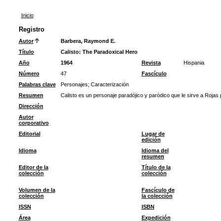
Inicio
Registro
Autor
Barbera, Raymond E.
Título
Calisto: The Paradoxical Hero
Año
1964
Revista
Hispania
Número
47
Fascículo
Palabras clave
Personajes
;
Caracterización
Resumen
Calisto es un personaje paradójico y paródico que le sirve a Rojas
Dirección
Autor
corporativo
Editorial
Lugar de
edición
Idioma
Idioma del
resumen
Editor de la
Título de la
colección
colección
Volumen de la
Fascículo de
colección
la colección
ISSN
ISBN
Área
Expedición