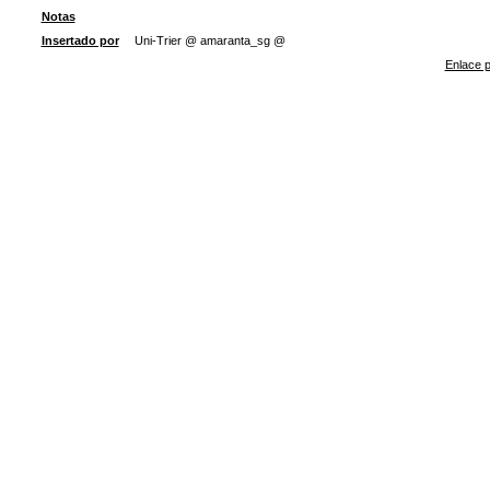
Notas
Insertado por
Uni-Trier @ amaranta_sg @
Enlace p