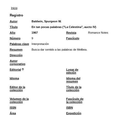
Inicio
Registro
Autor
Baldwin, Spurgeon W.
Título
En tan pocas palabras ("La Celestina", aucto IV)
Año
1967
Revista
Romance Notes
Número
9
Fascículo
Palabras clave
Interpretación
Resumen
Busca dar sentido a las palabras de Melibea.
Dirección
Autor
corporativo
Editorial
Lugar de
edición
Idioma
Idioma del
resumen
Editor de la
Título de la
colección
colección
Volumen de la
Fascículo de
colección
la colección
ISSN
ISBN
Área
Expedición