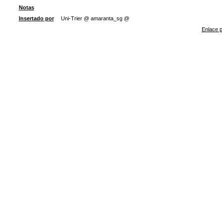
Notas
Insertado por
Uni-Trier @ amaranta_sg @
Enlace p