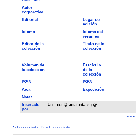
Autor
corporativo
Editorial
Lugar de
edición
Idioma
Idioma del
resumen
Editor de la
Título de la
colección
colección
Volumen de
Fascículo
la colección
de la
colección
ISSN
ISBN
Área
Expedición
Notas
Insertado
Uni-Trier @ amaranta_sg @
por
Enlace 
Seleccionar todo
Deseleccionar todo