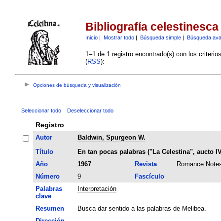
Bibliografía celestinesca
Inicio
|
Mostrar todo
|
Búsqueda simple
|
Búsqueda av
1–1 de 1 registro encontrado(s) con los criteri
(
RSS
):
Opciones de búsqueda y visualización
Seleccionar todo
Deseleccionar todo
Registro
Autor
Baldwin, Spurgeon W.
Título
En tan pocas palabras ("La Celestina", aucto IV
Año
1967
Revista
Romance Note
Número
9
Fascículo
Palabras
Interpretación
clave
Resumen
Busca dar sentido a las palabras de Melibea.
Dirección