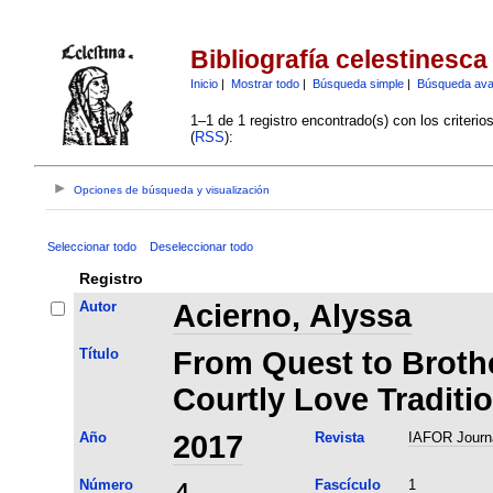
Bibliografía celestinesca
Inicio
|
Mostrar todo
|
Búsqueda simple
|
Búsqueda av
1–1 de 1 registro encontrado(s) con los criteri
(
RSS
):
Opciones de búsqueda y visualización
Seleccionar todo
Deseleccionar todo
Registro
Autor
Acierno, Alyssa
Título
From Quest to Brothe
Courtly Love Traditio
Año
2017
Revista
IAFOR Journa
Número
Fascículo
1