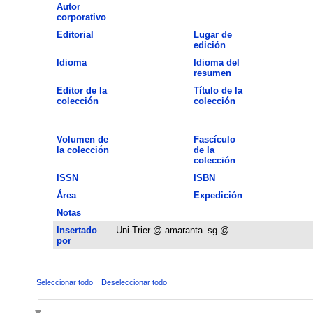
Autor
corporativo
Editorial
Lugar de
edición
Idioma
Idioma del
resumen
Editor de la
Título de la
colección
colección
Volumen de
Fascículo
la colección
de la
colección
ISSN
ISBN
Área
Expedición
Notas
Insertado
Uni-Trier @ amaranta_sg @
por
Seleccionar todo
Deseleccionar todo