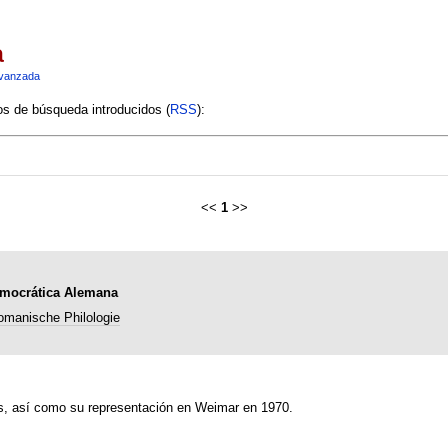
a
vanzada
ios de búsqueda introducidos (
RSS
):
<<
1
>>
Democrática Alemana
omanische Philologie
es, así como su representación en Weimar en 1970.