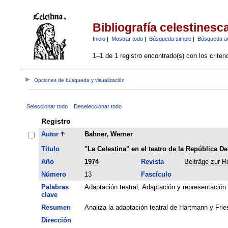
Bibliografía celestinesc
Inicio
|
Mostrar todo
|
Búsqueda simple
|
Búsqueda a
1–1 de 1 registro encontrado(s) con los criter
Opciones de búsqueda y visualización
Seleccionar todo
Deseleccionar todo
Registro
Autor
Bahner, Werner
Título
"La Celestina" en el teatro de la República 
Año
1974
Revista
Beiträge zur R
Número
13
Fascículo
Palabras
Adaptación teatral
;
Adaptación y representación
clave
Resumen
Analiza la adaptación teatral de Hartmann y Fri
Dirección