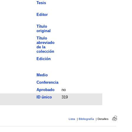
Tesis
Editor
Título
original
Título
abreviado
de la
colección
Edición
Medio
Conferencia
Aprobado
no
ID único
319
Lista
|
Bibliografía
|
Detalles