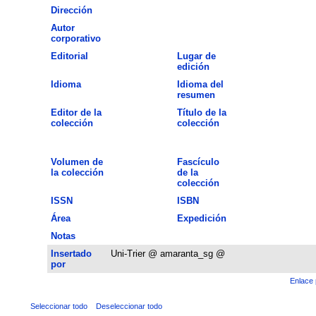
Dirección
Autor
corporativo
Editorial
Lugar de
edición
Idioma
Idioma del
resumen
Editor de la
Título de la
colección
colección
Volumen de
Fascículo
la colección
de la
colección
ISSN
ISBN
Área
Expedición
Notas
Insertado
Uni-Trier @ amaranta_sg @
por
Enlace 
Seleccionar todo
Deseleccionar todo