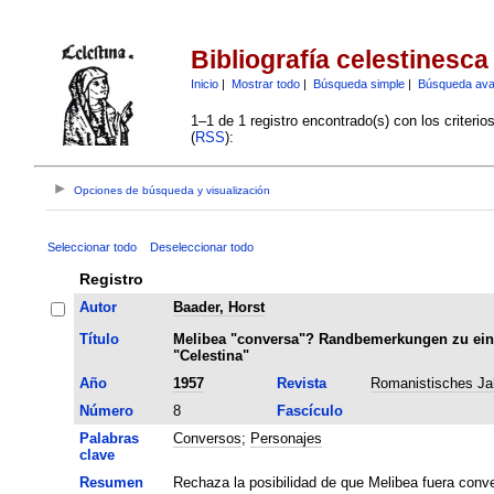
Bibliografía celestinesca
Inicio
|
Mostrar todo
|
Búsqueda simple
|
Búsqueda av
1–1 de 1 registro encontrado(s) con los criteri
(
RSS
):
Opciones de búsqueda y visualización
Seleccionar todo
Deseleccionar todo
Registro
Autor
Baader, Horst
Título
Melibea "conversa"? Randbemerkungen zu eine
"Celestina"
Año
1957
Revista
Romanistisches Ja
Número
8
Fascículo
Palabras
Conversos
;
Personajes
clave
Resumen
Rechaza la posibilidad de que Melibea fuera conv