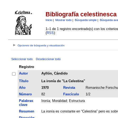
Bibliografía celestinesca
Inicio
|
Mostrar todo
|
Búsqueda simple
|
Búsqueda av
1–1 de 1 registro encontrado(s) con los criteri
(
RSS
):
Opciones de búsqueda y visualización
Seleccionar todo
Deseleccionar todo
Registro
Autor
Ayllón, Cándido
Título
La ironía de "La Celestina"
Año
1970
Revista
Romanische Forsch
Número
82
Fascículo
1/2
Palabras
Ironía
;
Moralidad
;
Estructura
clave
Resumen
La ironía es constante en “Celestina” pero es sobr
Dirección