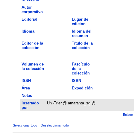
Autor
corporativo
Editorial
Lugar de
edición
Idioma
Idioma del
resumen
Editor de la
Título de la
colección
colección
Volumen de
Fascículo
la colección
de la
colección
ISSN
ISBN
Área
Expedición
Notas
Insertado
Uni-Trier @ amaranta_sg @
por
Enlace 
Seleccionar todo
Deseleccionar todo