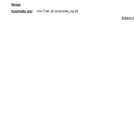
Notas
Insertado por
Uni-Trier @ amaranta_sg @
Enlace p