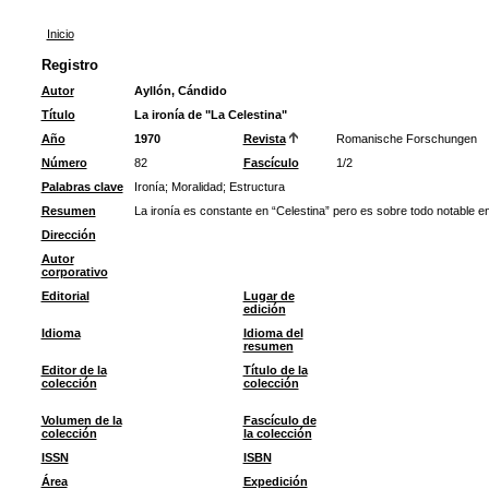
Inicio
Registro
Autor
Ayllón, Cándido
Título
La ironía de "La Celestina"
Año
1970
Revista
Romanische Forschungen
Número
82
Fascículo
1/2
Palabras clave
Ironía
;
Moralidad
;
Estructura
Resumen
La ironía es constante en “Celestina” pero es sobre todo notable en
Dirección
Autor
corporativo
Editorial
Lugar de
edición
Idioma
Idioma del
resumen
Editor de la
Título de la
colección
colección
Volumen de la
Fascículo de
colección
la colección
ISSN
ISBN
Área
Expedición