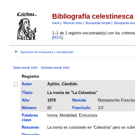
Bibliografía celestinesca
Inicio
|
Mostrar todo
|
Búsqueda simple
|
Búsqueda av
1–1 de 1 registro encontrado(s) con los criteri
(
RSS
):
Opciones de búsqueda y visualización
Seleccionar todo
Deseleccionar todo
Registro
Autor
Ayllón, Cándido
Título
La ironía de "La Celestina"
Año
1970
Revista
Romanische Forsch
Número
82
Fascículo
1/2
Palabras
Ironía
;
Moralidad
;
Estructura
clave
Resumen
La ironía es constante en “Celestina” pero es sobr
Dirección