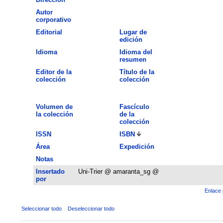
Autor
corporativo
Editorial
Lugar de
edición
Idioma
Idioma del
resumen
Editor de la
Título de la
colección
colección
Volumen de
Fascículo
la colección
de la
colección
ISSN
ISBN
Área
Expedición
Notas
Insertado
Uni-Trier @ amaranta_sg @
por
Enlace 
Seleccionar todo
Deseleccionar todo