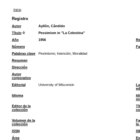
Inicio
Registro
Autor
Ayllón, Cándido
Título
Pessimism in "La Celestina"
Año
1956
Re
Número
Fa
Palabras clave
Pesimismo
;
Intención
;
Moralidad
Resumen
Dirección
Autor
corporativo
Editorial
University of Wisconsin
Lu
ed
Idioma
Id
re
Editor de la
Tí
colección
co
Volumen de la
Fa
colección
la
ISSN
IS
Área
Ex