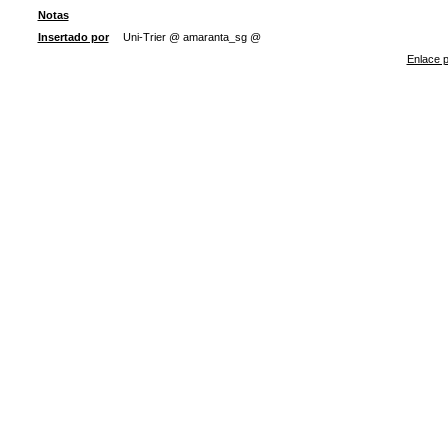
Notas
Insertado por
Uni-Trier @ amaranta_sg @
Enlace p