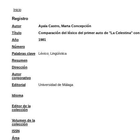
Inicio
Registro
Autor
Ayala Castro, Marta Concepción
Título
Comparación del léxico del primer auto de "La Celestina" con 
Año
1981
Número
Palabras clave
Léxico
;
Lingüística
Resumen
Dirección
Autor
corporativo
Editorial
Universidad de Málaga
Idioma
Editor de la
colección
Volumen de la
colección
ISSN
Área