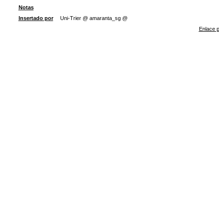
Notas
Insertado por
Uni-Trier @ amaranta_sg @
Enlace p