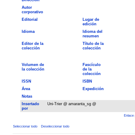
Autor
corporativo
Editorial
Lugar de
edición
Idioma
Idioma del
resumen
Editor de la
Título de la
colección
colección
Volumen de
Fascículo
la colección
de la
colección
ISSN
ISBN
Área
Expedición
Notas
Insertado
Uni-Trier @ amaranta_sg @
por
Enlace 
Seleccionar todo
Deseleccionar todo