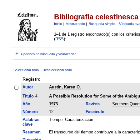
Bibliografía celestinesca
Inicio
|
Mostrar todo
|
Búsqueda simple
|
Búsqueda av
1–1 de 1 registro encontrado(s) con los criteri
(
RSS
):
Opciones de búsqueda y visualización
Seleccionar todo
Deseleccionar todo
Registro
Autor
Austin, Karen O.
Título
A Possible Resolution for Some of the Ambigui
Año
1973
Revista
Southern Quart
Número
12
Fascículo
Palabras
Tiempo
;
Caracterización
clave
Resumen
El transcurso del tiempo contribuye a la caracteriz
Dirección