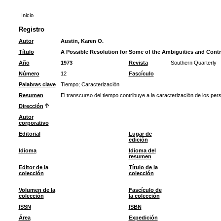
Inicio
Registro
Autor
Austin, Karen O.
Título
A Possible Resolution for Some of the Ambiguities and Contra
Año
1973
Revista
Southern Quarterly
Número
12
Fascículo
Palabras clave
Tiempo
;
Caracterización
Resumen
El transcurso del tiempo contribuye a la caracterización de los pers
Dirección
Autor
corporativo
Editorial
Lugar de
edición
Idioma
Idioma del
resumen
Editor de la
Título de la
colección
colección
Volumen de la
Fascículo de
colección
la colección
ISSN
ISBN
Área
Expedición