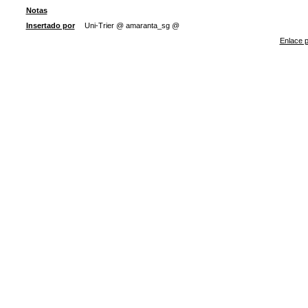
Notas
Insertado por
Uni-Trier @ amaranta_sg @
Enlace p