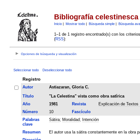
Bibliografía celestinesca
Inicio
|
Mostrar todo
|
Búsqueda simple
|
Búsqueda av
1–1 de 1 registro encontrado(s) con los criteri
(
RSS
):
Opciones de búsqueda y visualización
Seleccionar todo
Deseleccionar todo
Registro
Autor
Astiazaran, Gloria C.
Título
"La Celestina" vista como obra satírica
Año
1981
Revista
Explicación de Textos L
Número
10
Fascículo
Palabras
Sátira
;
Moralidad
;
Intención
clave
Resumen
El autor usa la sátira constantemente en la obra pa
Dirección