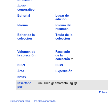
Autor
corporativo
Editorial
Lugar de
edición
Idioma
Idioma del
resumen
Editor de la
Título de la
colección
colección
Volumen de
Fascículo
la colección
de la
colección
ISSN
ISBN
Área
Expedición
Notas
Insertado
Uni-Trier @ amaranta_sg @
por
Enlace 
Seleccionar todo
Deseleccionar todo