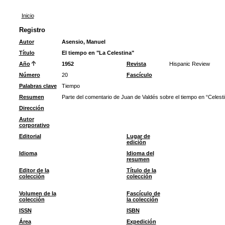
Inicio
Registro
Autor
Asensio, Manuel
Título
El tiempo en "La Celestina"
Año
1952
Revista
Hispanic Review
Número
20
Fascículo
Palabras clave
Tiempo
Resumen
Parte del comentario de Juan de Valdés sobre el tiempo en “Celestin
Dirección
Autor
corporativo
Editorial
Lugar de
edición
Idioma
Idioma del
resumen
Editor de la
Título de la
colección
colección
Volumen de la
Fascículo de
colección
la colección
ISSN
ISBN
Área
Expedición