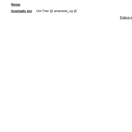
Notas
Insertado por
Uni-Trier @ amaranta_sg @
Enlace p