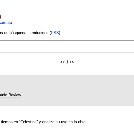
a
vanzada
ios de búsqueda introducidos (
RSS
):
<<
1
>>
anic Review
tiempo en “Celestina” y analiza su uso en la obra.