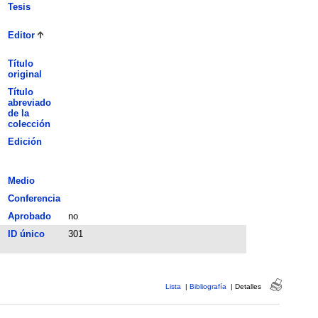
Tesis
Editor
Título
original
Título
abreviado
de la
colección
Edición
Medio
Conferencia
Aprobado
no
ID único
301
Lista
|
Bibliografía
|
Detalles