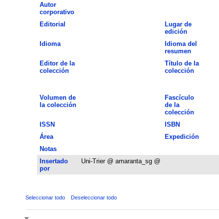
Autor
corporativo
Editorial
Lugar de
edición
Idioma
Idioma del
resumen
Editor de la
Título de la
colección
colección
Volumen de
Fascículo
la colección
de la
colección
ISSN
ISBN
Área
Expedición
Notas
Insertado
Uni-Trier @ amaranta_sg @
por
Seleccionar todo
Deseleccionar todo