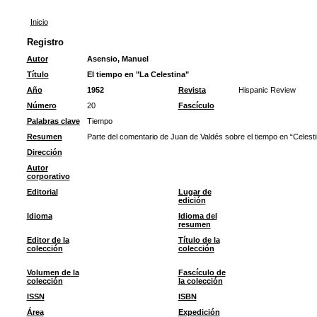
Inicio
Registro
Autor
Asensio, Manuel
Título
El tiempo en "La Celestina"
Año
1952
Revista
Hispanic Review
Número
20
Fascículo
Palabras clave
Tiempo
Resumen
Parte del comentario de Juan de Valdés sobre el tiempo en “Celestin
Dirección
Autor
corporativo
Editorial
Lugar de
edición
Idioma
Idioma del
resumen
Editor de la
Título de la
colección
colección
Volumen de la
Fascículo de
colección
la colección
ISSN
ISBN
Área
Expedición