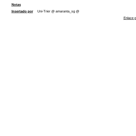
Notas
Insertado por
Uni-Trier @ amaranta_sg @
Enlace p