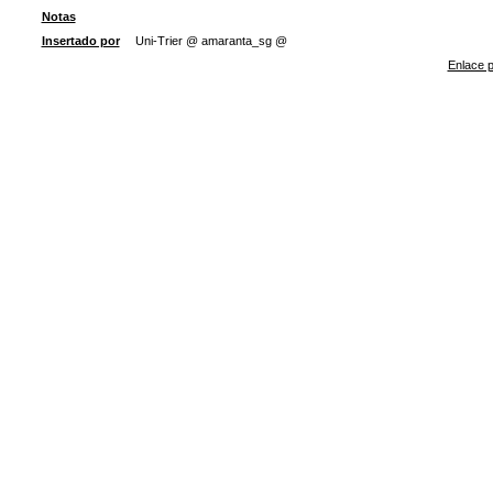
Notas
Insertado por
Uni-Trier @ amaranta_sg @
Enlace p