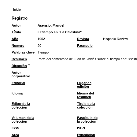
Inicio
Registro
Autor
Asensio, Manuel
Título
El tiempo en "La Celestina"
Año
1952
Revista
Hispanic Review
Número
20
Fascículo
Palabras clave
Tiempo
Resumen
Parte del comentario de Juan de Valdés sobre el tiempo en “Celestin
Dirección
Autor
corporativo
Editorial
Lugar de
edición
Idioma
Idioma del
resumen
Editor de la
Título de la
colección
colección
Volumen de la
Fascículo de
colección
la colección
ISSN
ISBN
Área
Expedición