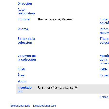
Dirección
Autor
corporativo
Editorial
Iberoamericana; Vervuert
Lugar
edici
Idioma
Idiom
resu
Editor de la
Título
colección
colec
Volumen de
Fascí
la colección
de la
colec
ISSN
ISBN
Área
Exped
Notas
Insertado
Uni-Trier @ amaranta_sg @
por
Enlace 
Seleccionar todo
Deseleccionar todo