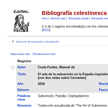
Bibliografía celestinesca
Inicio
|
Mostrar todo
|
Búsqueda simple
|
Búsqueda av
1–1 de 1 registro encontrado(s) con los criteri
(
RSS
):
Opciones de búsqueda y visualización
Seleccionar todo
Deseleccionar todo
Registro
Autor
Costa Fontes, Manuel da
Título
El arte de la subversión en la España inquisit
(con dos notas sobre Cervantes)
Año
2018
Revis
Número
Fascí
Palabras
Subversión
;
Parodia
;
Criptojudaísmo
clave
Resumen
Traducción actualizada de “The Art of Subversion i