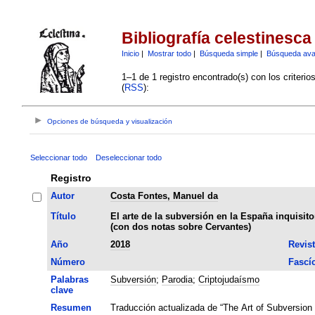
Bibliografía celestinesca
Inicio
|
Mostrar todo
|
Búsqueda simple
|
Búsqueda av
1–1 de 1 registro encontrado(s) con los criteri
(
RSS
):
Opciones de búsqueda y visualización
Seleccionar todo
Deseleccionar todo
Registro
Autor
Costa Fontes, Manuel da
Título
El arte de la subversión en la España inquisit
(con dos notas sobre Cervantes)
Año
2018
Revis
Número
Fascí
Palabras
Subversión
;
Parodia
;
Criptojudaísmo
clave
Resumen
Traducción actualizada de “The Art of Subversion i