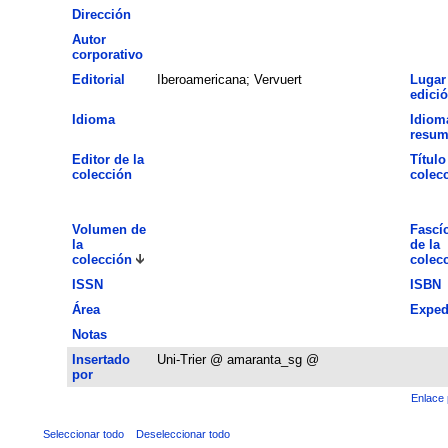
Dirección
Autor
corporativo
Editorial
Iberoamericana; Vervuert
Lugar
edici
Idioma
Idiom
resu
Editor de la
Título
colección
colec
Volumen de
Fascí
la
de la
colección
colec
ISSN
ISBN
Área
Exped
Notas
Insertado
Uni-Trier @ amaranta_sg @
por
Enlace 
Seleccionar todo
Deseleccionar todo