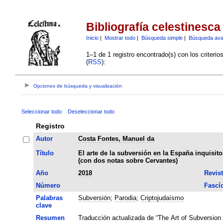
Bibliografía celestinesca
Inicio
|
Mostrar todo
|
Búsqueda simple
|
Búsqueda av
1–1 de 1 registro encontrado(s) con los criteri
(
RSS
):
Opciones de búsqueda y visualización
Seleccionar todo
Deseleccionar todo
Registro
Autor
Costa Fontes, Manuel da
Título
El arte de la subversión en la España inquisit
(con dos notas sobre Cervantes)
Año
2018
Revis
Número
Fascí
Palabras
Subversión
;
Parodia
;
Criptojudaísmo
clave
Resumen
Traducción actualizada de “The Art of Subversion i