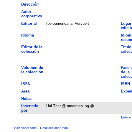
Dirección
Autor
corporativo
Editorial
Iberoamericana; Vervuert
Lugar
edici
Idioma
Idiom
resu
Editor de la
Título
colección
colec
Volumen de
Fascí
la colección
de la
colec
ISSN
ISBN
Área
Exped
Notas
Insertado
Uni-Trier @ amaranta_sg @
por
Enlace 
Seleccionar todo
Deseleccionar todo