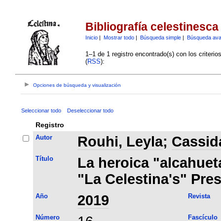
Bibliografía celestinesca
Inicio
|
Mostrar todo
|
Búsqueda simple
|
Búsqueda av
1–1 de 1 registro encontrado(s) con los criteri
(
RSS
):
Opciones de búsqueda y visualización
Seleccionar todo
Deseleccionar todo
Registro
Autor
Rouhi, Leyla
;
Cassida
Título
La heroica "alcahueta
"La Celestina's" Pre
Año
2019
Revista
Número
Fascículo