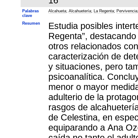
16
Palabras
Alcahueta
;
Alcahuetería
;
La Regenta
;
Pervivencia
clave
Resumen
Estudia posibles inter
Regenta”, destacando e
otros relacionados con 
caracterización de de
y situaciones, pero t
psicoanalítica. Conclu
menor o mayor medida,
adulterio de la prota
rasgos de alcahuetería
de Celestina, en espec
equiparando a Ana Ozo
caída no tanto el adul