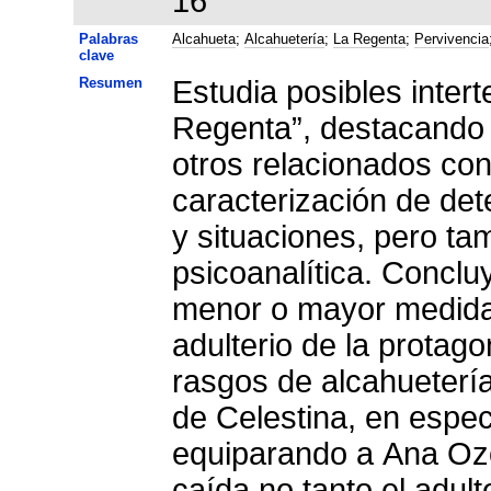
16
Palabras
Alcahueta
;
Alcahuetería
;
La Regenta
;
Pervivencia
clave
Resumen
Estudia posibles inter
Regenta”, destacando e
otros relacionados con 
caracterización de de
y situaciones, pero t
psicoanalítica. Conclu
menor o mayor medida,
adulterio de la prota
rasgos de alcahuetería
de Celestina, en espec
equiparando a Ana Ozo
caída no tanto el adul