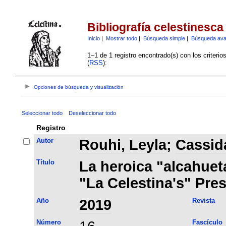
Bibliografía celestinesca
Inicio
|
Mostrar todo
|
Búsqueda simple
|
Búsqueda av
1–1 de 1 registro encontrado(s) con los criteri
(
RSS
):
Opciones de búsqueda y visualización
Seleccionar todo
Deseleccionar todo
Registro
Autor
Rouhi, Leyla
;
Cassida
Título
La heroica "alcahueta
"La Celestina's" Pre
Año
2019
Revista
Número
Fascículo