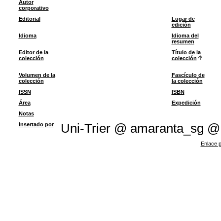
Autor
corporativo
Editorial
Lugar de
edición
Idioma
Idioma del
resumen
Editor de la
Título de la
colección
colección
Volumen de la
Fascículo de
colección
la colección
ISSN
ISBN
Área
Expedición
Notas
Insertado por
Uni-Trier @ amaranta_sg @
Enlace p