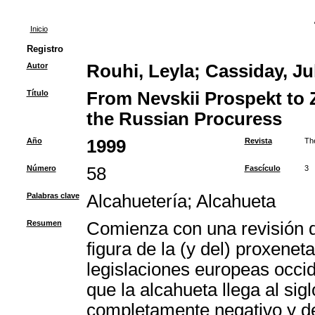
Inicio
Registro
Autor
Rouhi, Leyla
;
Cassiday, Jul
Título
From Nevskii Prospekt to Z
the Russian Procuress
Año
1999
Revista
Th
Número
58
Fascículo
3
Palabras clave
Alcahuetería
;
Alcahueta
Resumen
Comienza con una revisión de
figura de la (y del) proxeneta
legislaciones europeas occid
que la alcahueta llega al sig
completamente negativo y de