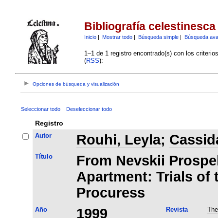
Bibliografía celestinesca
Inicio
|
Mostrar todo
|
Búsqueda simple
|
Búsqueda av
1–1 de 1 registro encontrado(s) con los criteri
(
RSS
):
Opciones de búsqueda y visualización
Seleccionar todo
Deseleccionar todo
Registro
Autor
Rouhi, Leyla
;
Cassida
Título
From Nevskii Prospek
Apartment: Trials of
Procuress
Año
1999
Revista
The