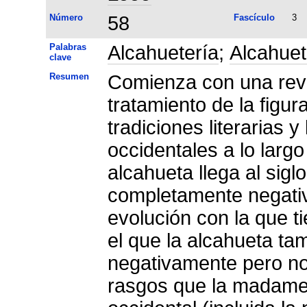
Número
58
Fascículo
3
Palabras
Alcahuetería
;
Alcahue
clave
Resumen
Comienza con una revis
tratamiento de la figur
tradiciones literarias 
occidentales a lo larg
alcahueta llega al sigl
completamente negativ
evolución con la que ti
el que la alcahueta ta
negativamente pero n
rasgos que la madame 