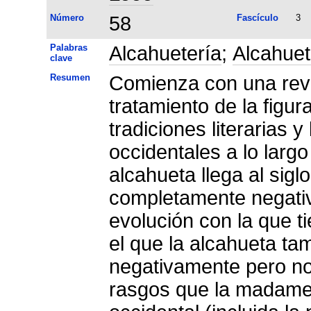
Número
58
Fascículo
3
Palabras
Alcahuetería
;
Alcahue
clave
Resumen
Comienza con una revis
tratamiento de la figur
tradiciones literarias 
occidentales a lo larg
alcahueta llega al sigl
completamente negativ
evolución con la que ti
el que la alcahueta ta
negativamente pero n
rasgos que la madame 