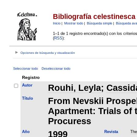
Bibliografía celestinesca
Inicio
|
Mostrar todo
|
Búsqueda simple
|
Búsqueda av
1–1 de 1 registro encontrado(s) con los criteri
(
RSS
):
Opciones de búsqueda y visualización
Seleccionar todo
Deseleccionar todo
Registro
Autor
Rouhi, Leyla
;
Cassida
Título
From Nevskii Prospek
Apartment: Trials of
Procuress
Año
1999
Revista
The