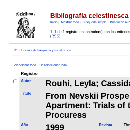
Bibliografía celestinesca
Inicio
|
Mostrar todo
|
Búsqueda simple
|
Búsqueda av
1–1 de 1 registro encontrado(s) con los criteri
(
RSS
):
Opciones de búsqueda y visualización
Seleccionar todo
Deseleccionar todo
Registro
Autor
Rouhi, Leyla
;
Cassida
Título
From Nevskii Prospek
Apartment: Trials of
Procuress
Año
1999
Revista
The