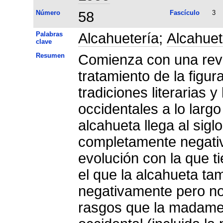
Número
58
Fascículo
3
Palabras
Alcahuetería
;
Alcahue
clave
Resumen
Comienza con una revis
tratamiento de la figur
tradiciones literarias 
occidentales a lo larg
alcahueta llega al sigl
completamente negativ
evolución con la que ti
el que la alcahueta ta
negativamente pero n
rasgos que la madame 