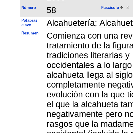
Número
58
Fascículo
3
Palabras
Alcahuetería
;
Alcahue
clave
Resumen
Comienza con una revis
tratamiento de la figur
tradiciones literarias 
occidentales a lo larg
alcahueta llega al sigl
completamente negativ
evolución con la que ti
el que la alcahueta ta
negativamente pero n
rasgos que la madame 