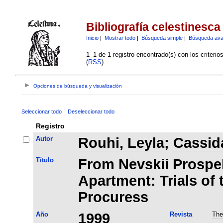
Bibliografía celestinesca
Inicio
|
Mostrar todo
|
Búsqueda simple
|
Búsqueda av
1–1 de 1 registro encontrado(s) con los criteri
(
RSS
):
Opciones de búsqueda y visualización
Seleccionar todo
Deseleccionar todo
Registro
Autor
Rouhi, Leyla
;
Cassida
Título
From Nevskii Prospek
Apartment: Trials of
Procuress
Año
1999
Revista
The