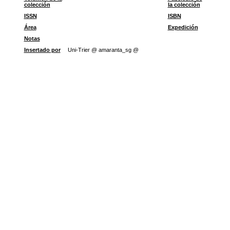
colección
la colección
ISSN
ISBN
Área
Expedición
Notas
Insertado por
Uni-Trier @ amaranta_sg @