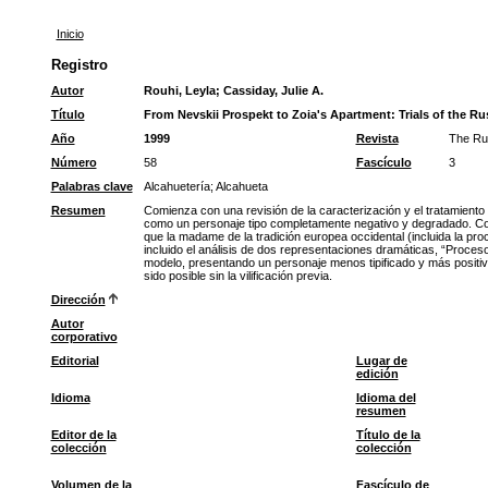
Inicio
Registro
Autor
Rouhi, Leyla
;
Cassiday, Julie A.
Título
From Nevskii Prospekt to Zoia's Apartment: Trials of the R
Año
1999
Revista
The Ru
Número
58
Fascículo
3
Palabras clave
Alcahuetería
;
Alcahueta
Resumen
Comienza con una revisión de la caracterización y el tratamiento de
como un personaje tipo completamente negativo y degradado. Cont
que la madame de la tradición europea occidental (incluida la pro
incluido el análisis de dos representaciones dramáticas, “Proceso
modelo, presentando un personaje menos tipificado y más positivo,
sido posible sin la vilificación previa.
Dirección
Autor
corporativo
Editorial
Lugar de
edición
Idioma
Idioma del
resumen
Editor de la
Título de la
colección
colección
Volumen de la
Fascículo de