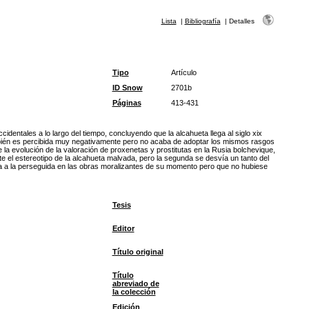
Lista
|
Bibliografía
|
Detalles
Tipo
Artículo
ID Snow
2701b
Páginas
413-431
cidentales a lo largo del tiempo, concluyendo que la alcahueta llega al siglo xix
ambién es percibida muy negativamente pero no acaba de adoptar los mismos rasgos
 la evolución de la valoración de proxenetas y prostitutas en la Rusia bolchevique,
te el estereotipo de la alcahueta malvada, pero la segunda se desvía un tanto del
tinta a la perseguida en las obras moralizantes de su momento pero que no hubiese
Tesis
Editor
Título original
Título
abreviado de
la colección
Edición