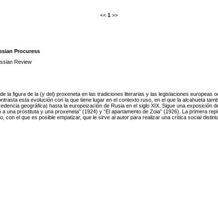
<<
1
>>
ussian Procuress
ssian Review
 la figura de la (y del) proxeneta en las tradiciones literarias y las legislaciones europeas oc
rasta esta evolución con la que tiene lugar en el contexto ruso, en el que la alcahueta t
cedencia geográfica) hasta la europeización de Rusia en el siglo XIX. Sigue una exposición de
 a una prostituta y una proxeneta” (1924) y “El apartamento de Zoia” (1926). La primera repi
 con el que es posible empatizar, que le sirve al autor para realizar una crítica social dis