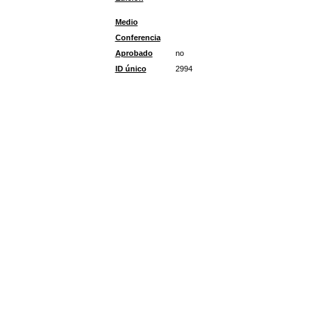
Medio
Conferencia
Aprobado
no
ID único
2994