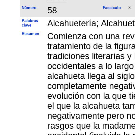
Número
58
Fascículo
3
Palabras
Alcahuetería
;
Alcahue
clave
Resumen
Comienza con una revis
tratamiento de la figur
tradiciones literarias 
occidentales a lo larg
alcahueta llega al sigl
completamente negativ
evolución con la que ti
el que la alcahueta ta
negativamente pero n
rasgos que la madame 