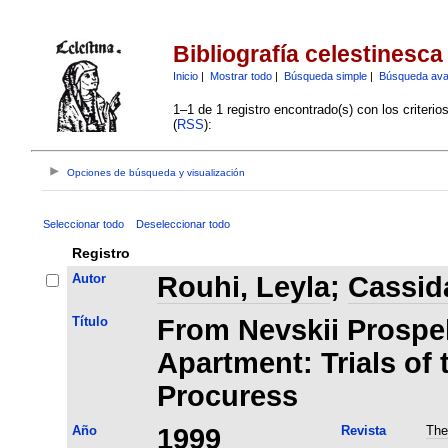
Bibliografía celestinesca
Inicio
|
Mostrar todo
|
Búsqueda simple
|
Búsqueda av
1–1 de 1 registro encontrado(s) con los criteri
(
RSS
):
Opciones de búsqueda y visualización
Seleccionar todo
Deseleccionar todo
Registro
Autor
Rouhi, Leyla
;
Cassida
Título
From Nevskii Prospek
Apartment: Trials of
Procuress
Año
1999
Revista
The