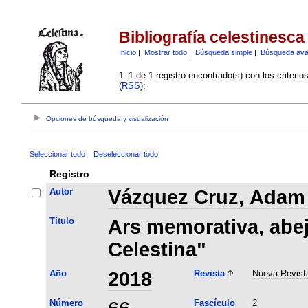
Bibliografía celestinesca
Inicio
|
Mostrar todo
|
Búsqueda simple
|
Búsqueda av
1–1 de 1 registro encontrado(s) con los criteri
(
RSS
):
Opciones de búsqueda y visualización
Seleccionar todo
Deseleccionar todo
Registro
Autor
Vázquez Cruz, Adam 
Título
Ars memorativa, abej
Celestina"
Año
2018
Revista
Nueva Revista
Número
Fascículo
2