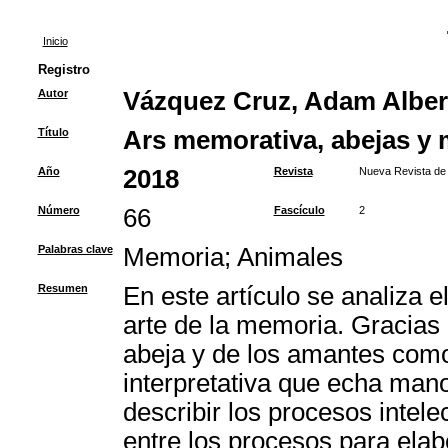
Inicio
Registro
Autor
Vázquez Cruz, Adam Alber
Título
Ars memorativa, abejas y m
Año
2018
Revista
Nueva Revista de 
Número
66
Fascículo
2
Palabras clave
Memoria
;
Animales
Resumen
En este artículo se analiza e
arte de la memoria. Gracias 
abeja y de los amantes como 
interpretativa que echa man
describir los procesos intel
entre los procesos para elab