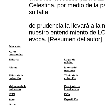
Celestina, por medio de la p
su falta
de prudencia la llevará a la 
nuestro entendimiento de LC 
evoca. [Resumen del autor]
Dirección
Autor
corporativo
Editorial
Lugar de
edición
Idioma
Idioma del
resumen
Editor de la
Título de la
colección
colección
Volumen de la
Fascículo de
colección
la colección
ISSN
ISBN
Área
Expedición
Notas