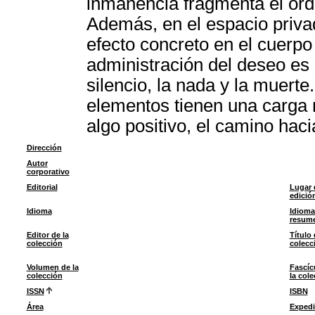
inmanencia fragmenta el ord
Además, en el espacio priva
efecto concreto en el cuerpo 
administración del deseo es 
silencio, la nada y la muerte
elementos tienen una carga 
algo positivo, el camino haci
Dirección
Autor
corporativo
Editorial
Lugar 
edició
Idioma
Idioma
resum
Editor de la
Título 
colección
colecc
Volumen de la
Fascíc
colección
la col
ISSN
ISBN
Área
Expedi