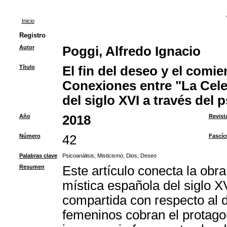
Inicio
Registro
Autor
Poggi, Alfredo Ignacio
Título
El fin del deseo y el comi
Conexiones entre "La Celest
del siglo XVI a través del 
Año
2018
Revist
Número
42
Fascíc
Palabras clave
Psicoanálisis
;
Misticismo
;
Dios
;
Deseo
Resumen
Este artículo conecta la obr
mística española del siglo X
compartida con respecto al 
femeninos cobran el protago