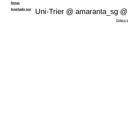
Notas
Insertado por
Uni-Trier @ amaranta_sg @
Enlace p