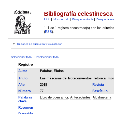
Bibliografía celestinesca
Inicio
|
Mostrar todo
|
Búsqueda simple
|
Búsqueda av
1–1 de 1 registro encontrado(s) con los criteri
(
RSS
):
Opciones de búsqueda y visualización
Seleccionar todo
Deseleccionar todo
Registro
Autor
Palafox, Eloísa
Título
Las máscaras de Trotaconventos: retórica, mor
Año
2018
Revista
Número
77
Fascículo
Palabras
Libro de buen amor
;
Antecedentes
;
Alcahuetería
clave
Resumen
Dirección