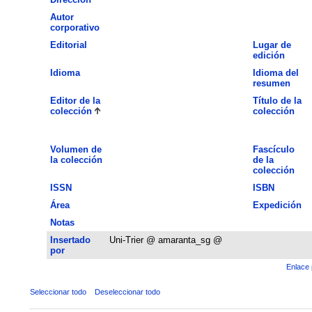
Autor
corporativo
Editorial
Lugar de
edición
Idioma
Idioma del
resumen
Editor de la
Título de la
colección
colección
Volumen de
Fascículo
la colección
de la
colección
ISSN
ISBN
Área
Expedición
Notas
Insertado
Uni-Trier @ amaranta_sg @
por
Enlace 
Seleccionar todo
Deseleccionar todo