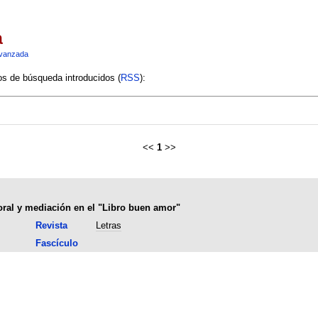
a
vanzada
ios de búsqueda introducidos (
RSS
):
<<
1
>>
oral y mediación en el "Libro buen amor"
Revista
Letras
Fascículo