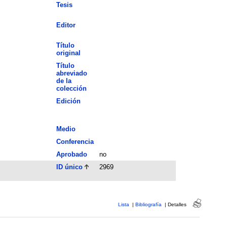
Tesis
Editor
Título
original
Título
abreviado
de la
colección
Edición
Medio
Conferencia
Aprobado
no
ID único
2969
Lista
|
Bibliografía
|
Detalles