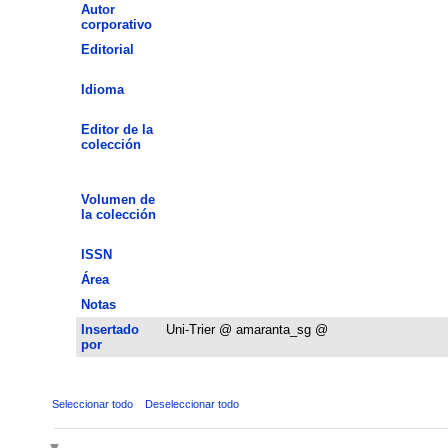
Autor
corporativo
Editorial
Idioma
Editor de la
colección
Volumen de
la colección
ISSN
Área
Notas
Insertado
Uni-Trier @ amaranta_sg @
por
Seleccionar todo
Deseleccionar todo