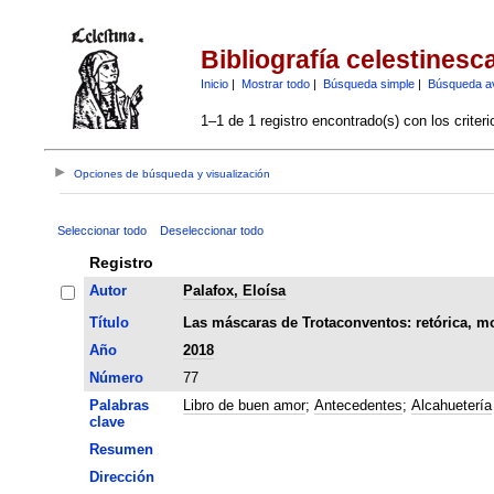
Bibliografía celestinesc
Inicio
|
Mostrar todo
|
Búsqueda simple
|
Búsqueda a
1–1 de 1 registro encontrado(s) con los criter
Opciones de búsqueda y visualización
Seleccionar todo
Deseleccionar todo
Registro
Autor
Palafox, Eloísa
Título
Las máscaras de Trotaconventos: retórica, m
Año
2018
Número
77
Palabras
Libro de buen amor
;
Antecedentes
;
Alcahuetería
clave
Resumen
Dirección