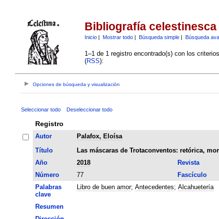
Bibliografía celestinesca
Inicio
|
Mostrar todo
|
Búsqueda simple
|
Búsqueda av
1–1 de 1 registro encontrado(s) con los criteri
(
RSS
):
Opciones de búsqueda y visualización
Seleccionar todo
Deseleccionar todo
Registro
Autor
Palafox, Eloísa
Título
Las máscaras de Trotaconventos: retórica, mor
Año
2018
Revista
Número
77
Fascículo
Palabras
Libro de buen amor
;
Antecedentes
;
Alcahuetería
clave
Resumen
Dirección