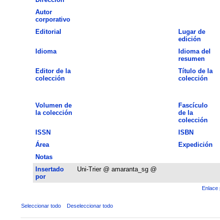
Autor
corporativo
Editorial
Lugar de
edición
Idioma
Idioma del
resumen
Editor de la
Título de la
colección
colección
Volumen de
Fascículo
la colección
de la
colección
ISSN
ISBN
Área
Expedición
Notas
Insertado
Uni-Trier @ amaranta_sg @
por
Enlace 
Seleccionar todo
Deseleccionar todo