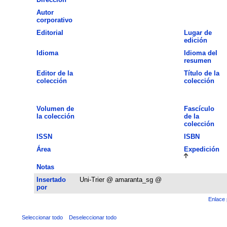
Autor
corporativo
Editorial
Lugar de
edición
Idioma
Idioma del
resumen
Editor de la
Título de la
colección
colección
Volumen de
Fascículo
la colección
de la
colección
ISSN
ISBN
Área
Expedición
Notas
Insertado
Uni-Trier @ amaranta_sg @
por
Enlace 
Seleccionar todo
Deseleccionar todo