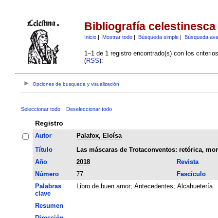
Bibliografía celestinesca
Inicio
|
Mostrar todo
|
Búsqueda simple
|
Búsqueda av
1–1 de 1 registro encontrado(s) con los criteri
(
RSS
):
Opciones de búsqueda y visualización
Seleccionar todo
Deseleccionar todo
Registro
Autor
Palafox, Eloísa
Título
Las máscaras de Trotaconventos: retórica, mor
Año
2018
Revista
Número
77
Fascículo
Palabras
Libro de buen amor
;
Antecedentes
;
Alcahuetería
clave
Resumen
Dirección